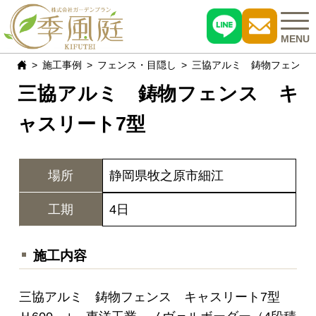
MENU
施工事例
フェンス・目隠し
三協アルミ 鋳物フェンス
三協アルミ 鋳物フェンス キ
施工事例
ャスリート7型
おすすめ商品
お客様の声
場所
静岡県牧之原市細江
現場レポート
工期
4日
よくある質問
施工内容
会社概要
三協アルミ 鋳物フェンス キャスリート7型