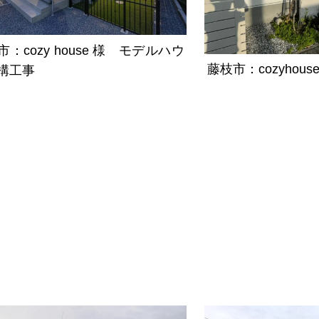
市：cozy house 様 モデルハウ
藤枝市：cozyhou
構工事