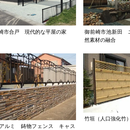
崎市合戸 現代的な平屋の家
御前崎市池新田 
然素材の融合
竹垣（人口強化竹
アルミ 鋳物フェンス キャス