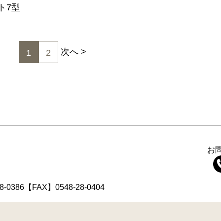
ト7型
次へ
1
2
お
8-0386【FAX】0548-28-0404