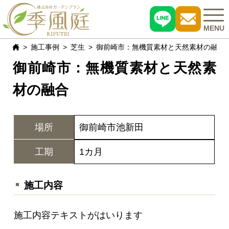
MENU
施工事例
芝生
御前崎市：無機質素材と天然素材の融合
御前崎市：無機質素材と天然素
施工事例
材の融合
おすすめ商品
お客様の声
場所
御前崎市池新田
現場レポート
工期
1カ月
よくある質問
施工内容
会社概要
施工内容テキストがはいります