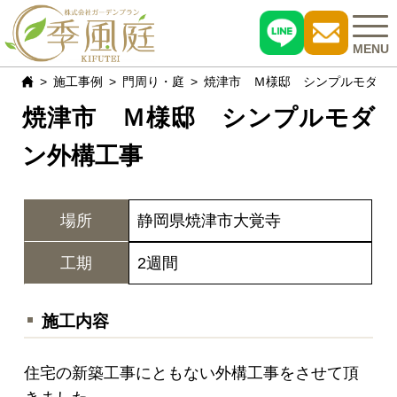
MENU
施工事例
門周り・庭
焼津市 Ｍ様邸 シンプルモダン
焼津市 Ｍ様邸 シンプルモダ
施工事例
ン外構工事
おすすめ商品
お客様の声
場所
静岡県焼津市大覚寺
現場レポート
工期
2週間
よくある質問
施工内容
会社概要
住宅の新築工事にともない外構工事をさせて頂