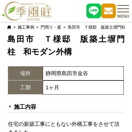
MENU
施工事例
門周り・庭
島田市 Ｔ様邸 版築土塀門柱 
島田市 Ｔ様邸 版築土塀門
施工事例
柱 和モダン外構
おすすめ商品
お客様の声
場所
静岡県島田市金谷
現場レポート
工期
1ヶ月
よくある質問
施工内容
会社概要
住宅の新築工事にともない外構工事をさせて頂