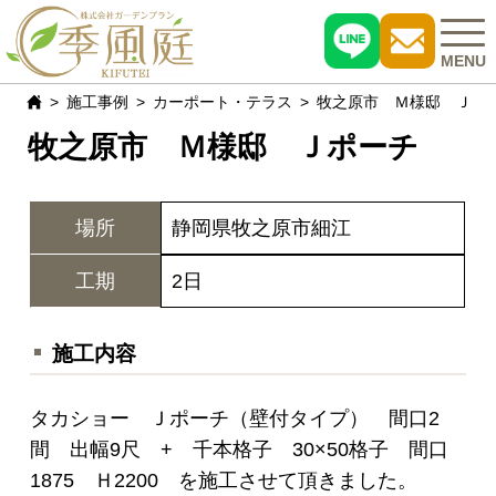
MENU
施工事例
カーポート・テラス
牧之原市 Ｍ様邸 Ｊポ
牧之原市 Ｍ様邸 Ｊポーチ
施工事例
おすすめ商品
場所
静岡県牧之原市細江
お客様の声
工期
2日
現場レポート
施工内容
よくある質問
タカショー Ｊポーチ（壁付タイプ） 間口2
会社概要
間 出幅9尺 + 千本格子 30×50格子 間口
1875 Ｈ2200 を施工させて頂きました。