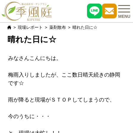
MENU
現場レポート
薬剤散布
晴れた日に☆
晴れた日に☆
施工事例
おすすめ商品
みなさんこんにちは。
お客様の声
梅雨入りしましたが、ここ数日晴天続きの静岡
です☆
現場レポート
雨が降ると現場がＳＴＯＰしてしまうので、
よくある質問
今のうちに・・・
会社概要