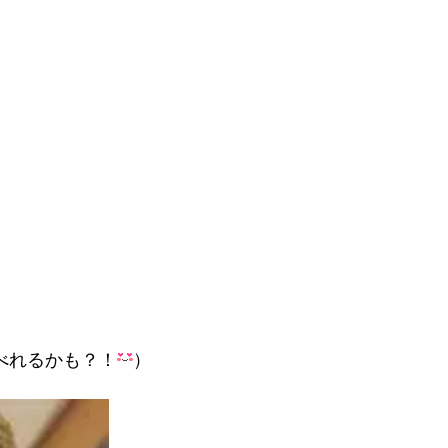
べれるかも？！
）