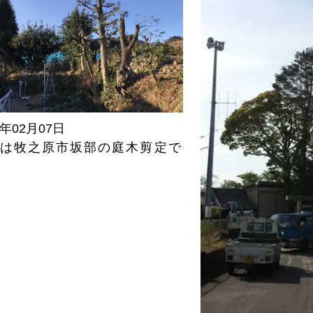
7年02月07日
は牧之原市坂部の庭木剪定で