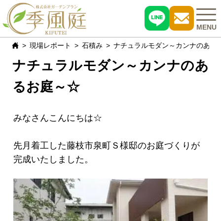
MENU
現場レポート
石積み
ナチュラルモダン～カンナのある
ナチュラルモダン～カンナのあ
施工事例
るお庭～☆
おすすめ商品
お客様の声
みなさんこんにちは☆
現場レポート
先月着工した藤枝市泉町Ｓ様邸のお庭づくりが
完成いたしました。
よくある質問
会社概要