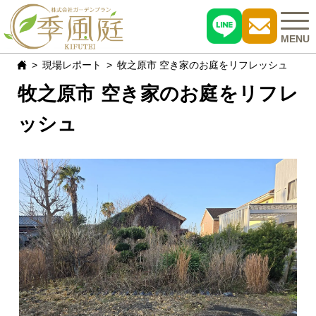
MENU
現場レポート
牧之原市 空き家のお庭をリフレッシュ
牧之原市 空き家のお庭をリフレ
施工事例
ッシュ
おすすめ商品
お客様の声
現場レポート
よくある質問
会社概要