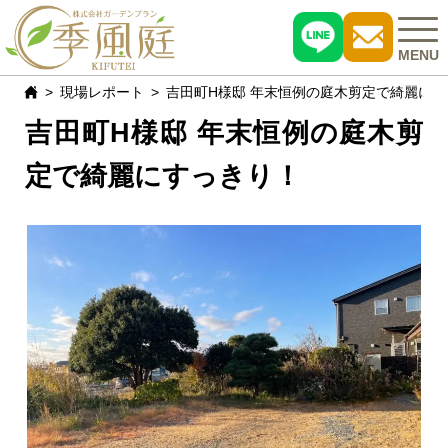
MENU
現場レポート
吉田町H様邸 年末恒例の庭木剪定で綺麗に
吉田町H様邸 年末恒例の庭木剪
施工事例
定で綺麗にすっきり！
おすすめ商品
お客様の声
現場レポート
よくある質問
会社概要